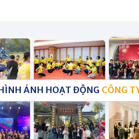
HÌNH ẢNH HOẠT ĐỘNG
CÔNG T