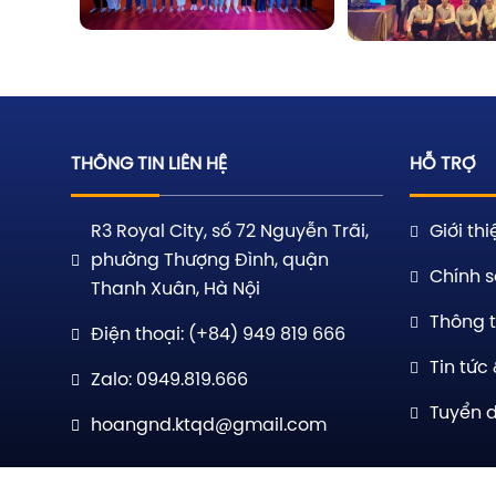
THÔNG TIN LIÊN HỆ
HỖ TRỢ
R3 Royal City, số 72 Nguyễn Trãi,
Giới thi
phường Thượng Đình, quận
Chính s
Thanh Xuân, Hà Nội
Thông t
Điện thoại: (+84) 949 819 666
Tin tức 
Zalo: 0949.819.666
Tuyển 
hoangnd.ktqd@gmail.com