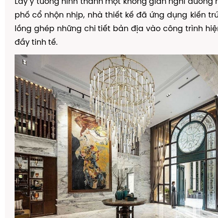
L
ấ
y
ý
t
ưở
ng h
ì
nh th
à
nh m
ộ
t kh
ô
ng gian ngh
ỉ
d
ưỡ
ng 
ph
ố
c
ổ
nh
ộ
n nh
ị
p, nh
à
thi
ế
t k
ế
đ
ã
ứ
ng d
ụ
ng ki
ế
n tr
l
ồ
ng gh
é
p nh
ữ
ng chi ti
ế
t b
ả
n
đị
a v
à
o c
ô
ng tr
ì
nh hi
ệ
đầ
y tinh t
ế
.