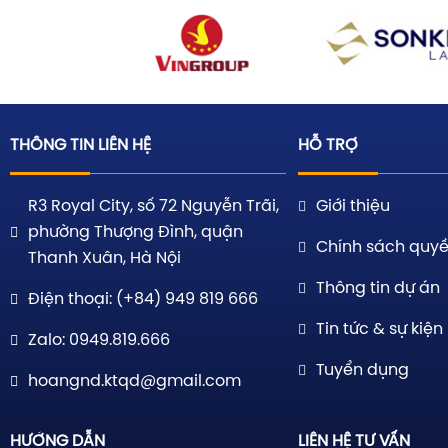
THÔNG TIN LIÊN HỆ
HỖ TRỢ
R3 Royal City, số 72 Nguyễn Trãi,
Giới thiệu
phường Thượng Đình, quận
Chính sách quyề
Thanh Xuân, Hà Nội
Thông tin dự án
Điện thoại: (+84) 949 819 666
Tin tức & sự kiện
Zalo: 0949.819.666
Tuyển dụng
hoangnd.ktqd@gmail.com
HƯỚNG DẪN
LIÊN HỆ TƯ VẤN