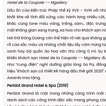
Hotel de la Coupole -– Mgallery
D
ấ
u
ấ
n c
ủ
a ki
ế
n tr
ú
c Ph
á
p th
ế
k
ỷ
XVII
–
XVIII v
ớ
i nh
kh
ắ
t khe v
ề
t
í
nh
đố
i x
ứ
ng, c
á
c h
à
nh lang nhi
ề
u c
ộ
t
kh
ắ
c c
ù
ng tone m
à
u v
à
ng, tr
ắ
ng, x
á
m
…
đặ
c tr
ư
n
m
ộ
t không gian sang tr
ọ
ng, xa hoa cho kh
á
ch s
ạ
n n
H
ơ
i th
ở
Đ
ô
ng D
ươ
ng c
ò
n th
ể
hi
ệ
n r
õ
n
é
t qua kh
ô
ng g
r
ỡ
c
ủ
a s
ắ
c m
à
u v
à
nh
ữ
ng ch
ấ
t li
ệ
u l
ấ
y c
ả
m h
ứ
ng t
xanh hay b
ộ
qu
ầ
n
á
o hoa v
ă
n th
ủ
c
ô
ng t
ỉ
m
ỉ
. S
ự
k
khi
ế
n kh
á
ch s
ạ
n Hotel de la Coupole -
–
Mgallery
đ
nh
ư
“
cung
đ
i
ệ
n
”
ngh
ỉ
d
ưỡ
ng gi
ữ
a l
ò
ng Sa Pa,
đồ
ng
hi
ệ
u "Kh
á
ch s
ạ
n c
ó
thi
ế
t k
ế
h
à
ng
đầ
u th
ế
gi
ớ
i 2020"
Awards trao t
ặ
ng.
Peridot Grand Hotel & Spa (2019)
Peridot Grand là m
ộ
t trong nh
ữ
ng c
ô
ng tr
ì
nh m
ớ
i
danh s
á
ch c
á
c c
ô
ng tr
ì
nh
đặ
c s
ắ
c mang phong c
á