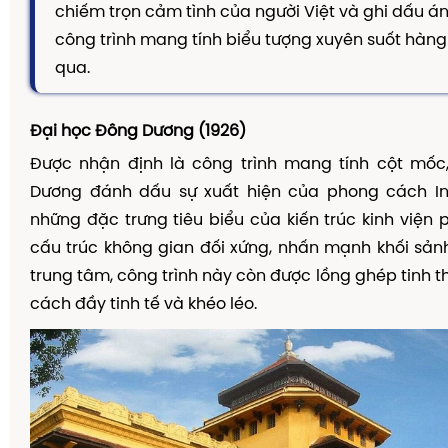
chiếm trọn cảm tình của người Việt và ghi dấu 
công trình mang tính biểu tượng xuyên suốt hàn
qua.
Đạ
i h
ọ
c
Đ
ô
ng D
ươ
ng (1926)
Đượ
c nh
ậ
n
đị
nh l
à
c
ô
ng tr
ì
nh mang t
í
nh c
ộ
t m
ố
c
D
ươ
ng
đ
á
nh d
ấ
u s
ự
xu
ấ
t hi
ệ
n c
ủ
a phong c
á
ch I
nh
ữ
ng
đặ
c tr
ư
ng ti
ê
u bi
ể
u c
ủ
a ki
ế
n tr
ú
c kinh vi
ệ
n 
c
ấ
u tr
ú
c kh
ô
ng gian
đố
i x
ứ
ng, nh
ấ
n m
ạ
nh kh
ố
i s
ả
n
trung t
â
m, c
ô
ng tr
ì
nh n
à
y c
ò
n
đượ
c l
ồ
ng gh
é
p tinh t
c
á
ch
đầ
y tinh t
ế
v
à
kh
é
o l
é
o.