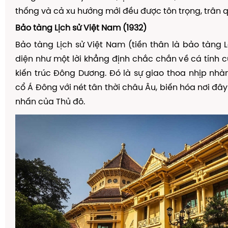
th
ố
ng v
à
c
ả
xu h
ướ
ng m
ớ
i
đề
u
đượ
c t
ô
n tr
ọ
ng, tr
â
n 
B
ả
o t
à
ng L
ị
ch s
ử
Vi
ệ
t Nam (1932)
B
ả
o t
à
ng L
ị
ch s
ử
Vi
ệ
t Nam (ti
ề
n th
â
n l
à
b
ả
o t
à
ng L
di
ệ
n nh
ư
m
ộ
t l
ờ
i kh
ẳ
ng
đị
nh ch
ắ
c ch
ắ
n v
ề
c
á
t
í
nh c
ki
ế
n tr
ú
c
Đ
ô
ng D
ươ
ng.
Đ
ó
l
à
s
ự
giao thoa nh
ị
p nh
à
c
ổ
Á
Đ
ô
ng v
ớ
i n
é
t t
â
n th
ờ
i ch
â
u
Â
u, bi
ế
n h
ó
a n
ơ
i
đ
â
y
nh
ấ
n c
ủ
a Th
ủ
đ
ô
.