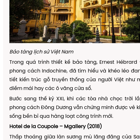
B
ả
o t
à
ng l
ị
ch s
ử
Vi
ệ
t Nam
Trong quá trình thi
ế
t k
ế
b
ả
o t
à
ng, Ernest H
é
brard
phong c
á
ch Indochine,
đ
ã
t
ì
m hi
ể
u v
à
kh
é
o l
é
o
đ
an
ti
ế
t ki
ế
n tr
ú
c g
ỗ
truy
ề
n th
ố
ng c
ủ
a ng
ườ
i Vi
ệ
t nh
ư
di
ề
m m
á
i hay c
á
c
ô
v
ă
ng c
ử
a s
ổ
.
B
ướ
c sang th
ế
k
ỷ
XXI, khi c
á
c t
ò
a nh
à
ch
ọ
c tr
ờ
i l
ầ
phong c
á
ch
Đ
ô
ng D
ươ
ng v
ẫ
n ch
ứ
ng minh
đượ
c v
ẻ
k
s
ố
ng b
ề
n b
ỉ
qua h
à
ng lo
ạ
t c
ô
ng tr
ì
nh m
ớ
i.
Hotel de la Coupole – Mgallery (2018)
Th
ấ
p tho
á
ng gi
ữ
a l
à
n s
ươ
ng m
ù
l
ã
ng
đ
ã
ng c
ủ
a Sa