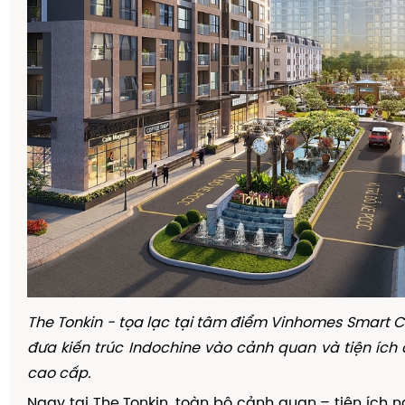
The Tonkin - t
ọ
a l
ạ
c t
ạ
i t
â
m
đ
i
ể
m Vinhomes Smart Cit
đư
a ki
ế
n trúc Indochine vào c
ả
nh quan v
à
ti
ệ
n
í
ch 
cao c
ấ
p.
Ngay t
ạ
i The Tonkin, to
à
n b
ộ
c
ả
nh quan
–
ti
ệ
n
í
ch n