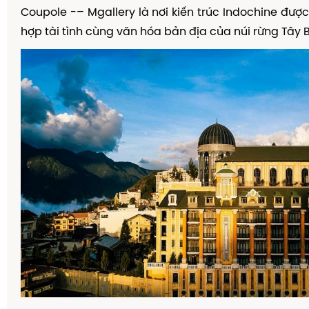
Coupole -
–
Mgallery l
à
n
ơ
i ki
ế
n tr
ú
c Indochine
đượ
c
h
ợ
p t
à
i t
ì
nh c
ù
ng v
ă
n h
ó
a b
ả
n
đị
a c
ủ
a n
ú
i r
ừ
ng T
â
y 