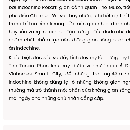
b
ơ
i Indochine Resort, gi
à
n c
ả
nh quan The Muse, ti
ể
ph
ù
đ
i
ê
u Champa Wave
…
hay nh
ữ
ng chi ti
ế
t n
ộ
i th
ấ
t
trang tr
í
t
ạ
o h
ì
nh khung c
ử
a, n
ề
n g
ạ
ch hoa
đậ
m ch
hay s
ắ
c v
à
ng Indochine
đặ
c tr
ư
ng...
đề
u
đượ
c ch
ủ
đ
ch
ă
m ch
ú
t nh
ằ
m t
ạ
o n
ê
n kh
ô
ng gian s
ố
ng ho
à
n c
ấ
n Indochine.
Khác bi
ệ
t,
đặ
c s
ắ
c v
à
đầ
y t
í
nh duy m
ỹ
l
à
nh
ữ
ng m
ỹ
t
The Tonkin. Ph
â
n khu n
à
y
đượ
c v
í
nh
ư
“
ng
ọ
c
Á
Đ
Vinhomes Smart City,
để
nh
ữ
ng tr
ả
i nghi
ệ
m v
Indochine kh
ô
ng d
ừ
ng l
ạ
i
ở
nh
ữ
ng kh
ô
ng gian ng
th
ườ
ng m
à
tr
ở
th
à
nh m
ộ
t ph
ầ
n c
ủ
a kh
ô
ng gian s
ố
ng
m
ỗ
i ng
à
y cho nh
ữ
ng ch
ủ
nh
â
n
đẳ
ng c
ấ
p.