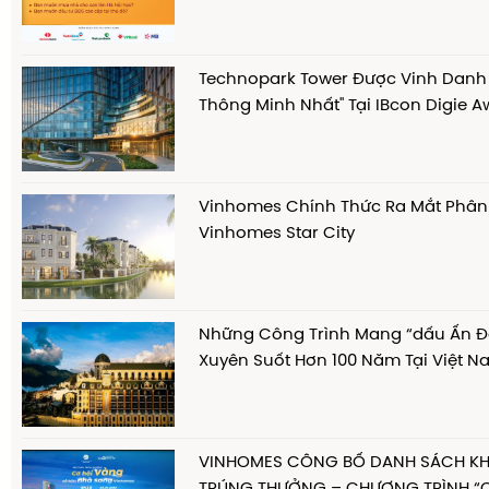
Technopark Tower Được Vinh Danh
Thông Minh Nhất" Tại IBcon Digie 
Vinhomes Chính Thức Ra Mắt Phân
Vinhomes Star City
Những Công Trình Mang “dấu Ấn 
Xuyên Suốt Hơn 100 Năm Tại Việt 
VINHOMES CÔNG BỐ DANH SÁCH K
TRÚNG THƯỞNG – CHƯƠNG TRÌNH “C