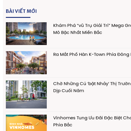
BÀI VIẾT MỚI
Khám Phá “vũ Trụ Giải Trí” Mega G
Mô Bậc Nhất Miền Bắc
Ra Mắt Phố Hàn K-Town Phía Đông 
Chờ Những Cú ‘bật Nhảy’ Thị Trườ
Dịp Cuối Năm
Vinhomes Tung Ưu Đãi Đặc Biệt C
Phía Bắc