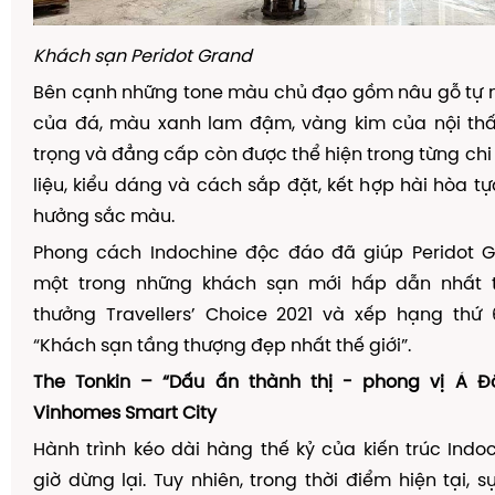
Khách s
ạ
n Peridot Grand
Bên c
ạ
nh nh
ữ
ng tone m
à
u ch
ủ
đạ
o g
ồ
m n
â
u g
ỗ
t
ự
n
c
ủ
a
đ
á
, m
à
u xanh lam
đậ
m, v
à
ng kim c
ủ
a n
ộ
i th
tr
ọ
ng v
à
đẳ
ng c
ấ
p c
ò
n
đượ
c th
ể
hi
ệ
n trong t
ừ
ng chi 
li
ệ
u, ki
ể
u d
á
ng v
à
c
á
ch s
ắ
p
đặ
t, k
ế
t h
ợ
p h
à
i h
ò
a t
ự
h
ưở
ng s
ắ
c m
à
u.
Phong cách Indochine
độ
c
đ
á
o
đ
ã
gi
ú
p Peridot G
m
ộ
t trong nh
ữ
ng kh
á
ch s
ạ
n m
ớ
i h
ấ
p d
ẫ
n nh
ấ
t 
th
ưở
ng Travellers
’
Choice 2021 v
à
x
ế
p h
ạ
ng th
ứ
6
“Khách s
ạ
n t
ầ
ng th
ượ
ng
đẹ
p nh
ấ
t th
ế
gi
ớ
i
”
.
The Tonkin – “D
ấ
u
ấ
n th
à
nh th
ị
- phong v
ị
Á
Đ
Vinhomes Smart City
Hành trình kéo dài hàng th
ế
k
ỷ
c
ủ
a ki
ế
n tr
ú
c Indo
gi
ờ
d
ừ
ng l
ạ
i. Tuy nhi
ê
n, trong th
ờ
i
đ
i
ể
m hi
ệ
n t
ạ
i, s