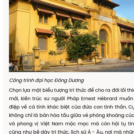
Công trình
đạ
i h
ọ
c
Đ
ô
ng D
ươ
ng
Ch
ọ
n l
ự
a m
ộ
t bi
ể
u t
ượ
ng tri th
ứ
c
để
cho ra
đờ
i l
ố
i thi
m
ớ
i, ki
ế
n tr
ú
c s
ư
ng
ườ
i Ph
á
p Ernest H
é
brard mu
ố
n
đ
i
ệ
p v
ề
c
á
t
í
nh kh
á
c bi
ệ
t c
ủ
a
đứ
a con tinh th
ầ
n. C
kh
ô
ng ch
ỉ
l
à
b
ả
n h
ò
a t
ấ
u gi
ữ
a v
ẻ
ph
ó
ng kho
á
ng c
ủ
a
và phong v
ị
Vi
ệ
t Nam m
ộ
c m
ạ
c m
à
c
ò
n h
ộ
i t
ụ
ti
c
ũ
ng nh
ư
b
ề
d
à
y tri th
ứ
c, l
ị
ch s
ử
Á
-
Â
u, n
ơ
i m
à
nh
ữ