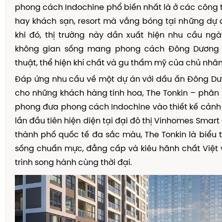
phong cách Indochine ph
ổ
bi
ế
n nh
ấ
t l
à
ở
c
á
c c
ô
ng 
hay kh
á
ch s
ạ
n, resort m
à
v
ắ
ng b
ó
ng t
ạ
i nh
ữ
ng d
ự
khi
đ
ó
, th
ị
tr
ườ
ng n
à
y d
ầ
n xu
ấ
t hi
ệ
n nhu c
ầ
u ng
à
kh
ô
ng gian s
ố
ng mang phong c
á
ch
Đ
ô
ng D
ươ
n
thu
ậ
t, th
ể
hi
ệ
n kh
í
ch
ấ
t v
à
gu th
ẩ
m m
ỹ
c
ủ
a ch
ủ
nh
â
n
Đ
á
p
ứ
ng nhu c
ầ
u v
ề
m
ộ
t d
ự
á
n v
ớ
i d
ấ
u
ấ
n
Đ
ô
ng D
ư
cho nh
ữ
ng kh
á
ch h
à
ng tinh hoa, The Tonkin
–
ph
â
n
phong
đư
a phong c
á
ch Indochine v
à
o thi
ế
t k
ế
c
ả
nh
l
ầ
n
đầ
u ti
ê
n hi
ệ
n di
ệ
n t
ạ
i
đạ
i
đ
ô
th
ị
Vinhomes Smart Ci
th
à
nh ph
ố
qu
ố
c t
ế
đ
a s
ắ
c m
à
u, The Tonkin l
à
bi
ể
u t
s
ố
ng chu
ẩ
n m
ự
c,
đẳ
ng c
ấ
p v
à
ki
ê
u h
ã
nh ch
ấ
t Vi
ệ
t 
tr
ì
nh song h
à
nh c
ù
ng th
ờ
i
đạ
i.