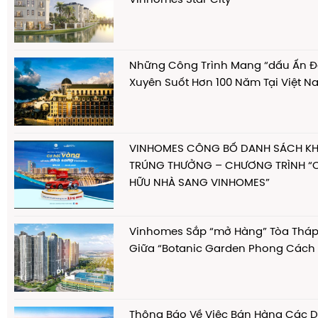
Những Công Trình Mang “dấu Ấn 
Xuyên Suốt Hơn 100 Năm Tại Việt 
VINHOMES CÔNG BỐ DANH SÁCH K
TRÚNG THƯỞNG – CHƯƠNG TRÌNH “C
HỮU NHÀ SANG VINHOMES”
Vinhomes Sắp “mở Hàng” Tòa Thá
Giữa “Botanic Garden Phong Cách
Thông Báo Về Việc Bán Hàng Các D