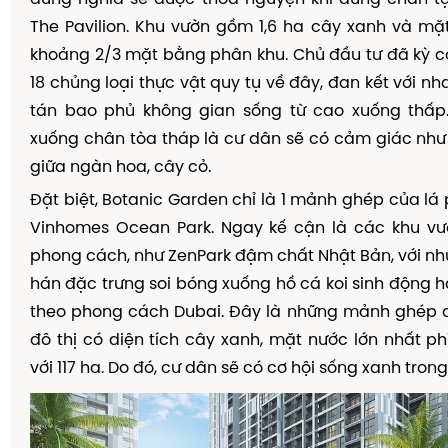
The Pavilion. Khu v
ườ
n g
ồ
m 1,6 ha c
â
y xanh v
à
m
ặ
kho
ả
ng 2/3 m
ặ
t b
ằ
ng ph
â
n khu. Ch
ủ
đầ
u t
ư
đ
ã
k
ỳ
c
18 ch
ủ
ng lo
ạ
i th
ự
c v
ậ
t quy t
ụ
v
ề
đ
â
y,
đ
an k
ế
t v
ớ
i nh
t
á
n bao ph
ủ
kh
ô
ng gian s
ố
ng t
ừ
cao xu
ố
ng th
ấ
p
xu
ố
ng ch
â
n t
ò
a th
á
p l
à
c
ư
d
â
n s
ẽ
c
ó
c
ả
m gi
á
c nh
ư
gi
ữ
a ng
à
n hoa, c
â
y c
ỏ
.
Đặ
t bi
ệ
t, Botanic Garden ch
ỉ
l
à
1 m
ả
nh gh
é
p c
ủ
a l
á
Vinhomes Ocean Park. Ngay k
ế
c
ậ
n l
à
c
á
c khu v
ư
phong c
á
ch, nh
ư
ZenPark
đậ
m ch
ấ
t Nh
ậ
t B
ả
n, v
ớ
i nh
h
á
n
đặ
c tr
ư
ng soi b
ó
ng xu
ố
ng h
ồ
c
á
koi sinh
độ
ng h
theo phong c
á
ch Dubai.
Đ
â
y l
à
nh
ữ
ng m
ả
nh gh
é
p
đ
ô
th
ị
c
ó
di
ệ
n t
í
ch c
â
y xanh, m
ặ
t n
ướ
c l
ớ
n nh
ấ
t ph
v
ớ
i 117 ha. Do
đ
ó
, c
ư
dân s
ẽ
c
ó
c
ơ
h
ộ
i s
ố
ng xanh trong