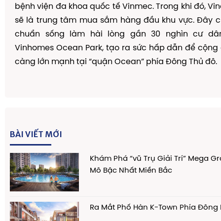
b
ệ
nh vi
ệ
n
đ
a khoa qu
ố
c t
ế
Vinmec. Trong khi
đ
ó
, V
s
ẽ
l
à
trung t
â
m mua s
ắ
m h
à
ng
đầ
u khu v
ự
c.
Đ
â
y c
chu
ẩ
n s
ố
ng l
à
m h
à
i l
ò
ng g
ầ
n 30 ngh
ì
n c
ư
d
â
Vinhomes Ocean Park, t
ạ
o ra s
ứ
c h
ấ
p d
ẫ
n
để
c
ộ
ng
c
à
ng l
ớ
n m
ạ
nh t
ạ
i “qu
ậ
n Ocean
”
ph
í
a
Đ
ô
ng Th
ủ
đ
ô
.
BÀI VIẾT MỚI
Khám Phá “vũ Trụ Giải Trí” Mega G
Mô Bậc Nhất Miền Bắc
Ra Mắt Phố Hàn K-Town Phía Đông 