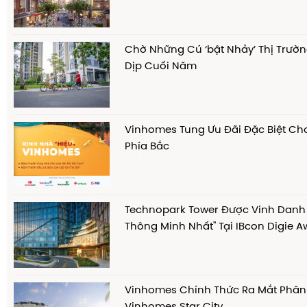
Chờ Những Cú ‘bật Nhảy’ Thị Trườ
Dịp Cuối Năm
Vinhomes Tung Ưu Đãi Đặc Biệt C
Phía Bắc
Technopark Tower Được Vinh Danh
Thông Minh Nhất" Tại IBcon Digie 
Vinhomes Chính Thức Ra Mắt Phân
Vinhomes Star City