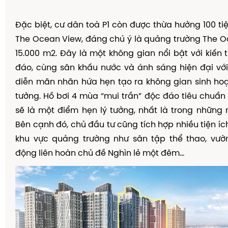
Đặ
c bi
ệ
t, c
ư
d
â
n to
à
P1 c
ò
n
đượ
c th
ừ
a h
ưở
ng 100 ti
The Ocean View,
đ
á
ng ch
ú
ý
l
à
qu
ả
ng tr
ườ
ng The O
15.000 m2.
Đ
â
y l
à
m
ộ
t kh
ô
ng gian n
ổ
i b
ậ
t v
ớ
i ki
ế
n t
đ
á
o, c
ù
ng s
â
n kh
ấ
u n
ướ
c v
à
á
nh s
á
ng hi
ệ
n
đạ
i v
ớ
di
ễ
n m
ã
n nh
ã
n h
ứ
a h
ẹ
n t
ạ
o ra kh
ô
ng gian sinh ho
t
ưở
ng. H
ồ
b
ơ
i 4 m
ù
a
“
mui tr
ầ
n
”
độ
c
đ
á
o ti
ê
u chu
ẩ
n
s
ẽ
l
à
m
ộ
t
đ
i
ể
m h
ẹ
n l
ý
t
ưở
ng, nh
ấ
t l
à
trong nh
ữ
ng 
B
ê
n c
ạ
nh
đ
ó
, ch
ủ
đầ
u t
ư
c
ũ
ng t
í
ch h
ợ
p nhi
ề
u ti
ệ
n
í
c
khu v
ự
c qu
ả
ng tr
ườ
ng nh
ư
s
â
n t
ậ
p th
ể
thao, v
ườ
độ
ng li
ê
n ho
à
n ch
ủ
đề
Ngh
ì
n l
ẻ
m
ộ
t
đ
ê
m...