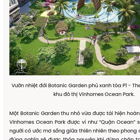
V
ườ
n nhi
ệ
t
đớ
i Botanic Garden ph
ủ
xanh t
ò
a P1 - Th
khu
đ
ô
th
ị
Vinhomes Ocean Park.
M
ộ
t Botanic Garden thu nh
ỏ
v
ừ
a
đượ
c t
á
i hi
ệ
n ho
à
n
Vinhomes Ocean Park
đượ
c v
í
nh
ư
“
Qu
ậ
n Ocean
”
s
ng
ườ
i c
ó
ướ
c m
ơ
s
ố
ng gi
ữ
a thi
ê
n nhi
ê
n theo phong 
đ
ú
ng ngh
ĩ
a s
ẽ
đượ
c th
ỏ
a nguy
ệ
n khi d
ừ
ng chân t