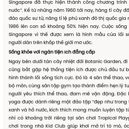
Singapore
đ
ã
th
ự
c hi
ệ
n th
à
nh c
ô
ng ch
ươ
ng tr
ì
nh
n
ướ
c
”
. K
ể
t
ừ
nh
ữ
ng n
ă
m 1960 t
ớ
i nay, h
à
ng t
ỉ
c
â
y
đ
đả
o qu
ố
c s
ư
t
ử
, n
â
ng t
ỉ
l
ệ
ph
ủ
xanh
đ
ô
th
ị
qu
ố
c gia 
1986 l
ê
n con s
ố
kho
ả
ng 50% hi
ệ
n nay. Cu
ộ
c s
ố
ng
Singapore v
ì
th
ế
đượ
c xem l
à
h
ì
nh m
ẫ
u c
ủ
a l
ố
i s
ng
ườ
i d
â
n tr
ê
n kh
ắ
p th
ế
gi
ớ
i m
ơ
ướ
c.
S
ố
ng kh
ỏ
e v
ớ
i ng
à
n ti
ệ
n
í
ch
đẳ
ng c
ấ
p
Ngay bên d
ướ
i t
á
n c
â
y nhi
ệ
t
đớ
i Botanic Garden,
đ
i
c
ũ
ng b
ắ
t g
ặ
p h
ệ
th
ố
ng ti
ệ
n
í
ch
đượ
c ch
ủ
đầ
u t
ư
h
ì
nh th
à
nh l
ố
i s
ố
ng t
í
ch c
ự
c.
Đ
ó
l
à
4 s
â
n th
ể
thao, v
b
ộ
m
ô
n, c
ù
ng s
â
n t
ậ
p gym t
ạ
o th
à
nh
đ
i
ể
m h
ẹ
n l
ý
t
ng
ườ
i y
ê
u th
í
ch th
ể
thao,
đ
am m
ê
v
ậ
n
độ
ng.
Đặ
c 
yoga
đượ
c d
à
nh ri
ê
ng m
ộ
t
đả
o t
ậ
p
“
đẹ
p nh
ư
trong 
xanh v
à
h
ồ
n
ướ
c, k
í
ch th
í
ch mong mu
ố
n luy
ệ
n t
ậ
p t
nh
í
c
ó
kho
ả
ng tr
ờ
i ri
ê
ng t
ạ
i s
â
n ch
ơ
i Tropical Pla
ch
ơ
i trong nh
à
Kid Club gi
ú
p kh
ơ
i m
ở
tr
í
t
ò
mò, óc