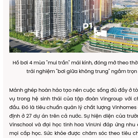
H
ồ
b
ơ
i 4 m
ù
a "mui tr
ầ
n" m
á
i k
í
nh,
đ
ó
ng m
ở
theo th
ờ
tr
ả
i nghi
ệ
m "b
ơ
i gi
ữ
a kh
ô
ng trung" ng
ắ
m tr
ọ
n
M
ả
nh gh
é
p ho
à
n h
ả
o t
ạ
o n
ê
n cu
ộ
c s
ố
ng
đủ
đầ
y
ở
t
ò
v
ụ
trong h
ệ
sinh th
á
i c
ủ
a t
ậ
p
đ
o
à
n Vingroup v
ớ
i c
đầ
u.
Đ
ó
là tiêu chu
ẩ
n qu
ả
n l
ý
ch
ấ
t l
ượ
ng Vinhomes
đị
nh
ở
27 d
ự
á
n tr
ê
n c
ả
n
ướ
c. S
ự
hi
ệ
n di
ệ
n c
ủ
a tr
ườ
Vinschool v
à
đạ
i h
ọ
c tinh hoa VinUni
đ
á
p
ứ
ng nhu 
m
ọ
i c
ấ
p h
ọ
c. S
ứ
c kh
ỏ
e
đượ
c ch
ă
m s
ó
c theo ti
ê
u c