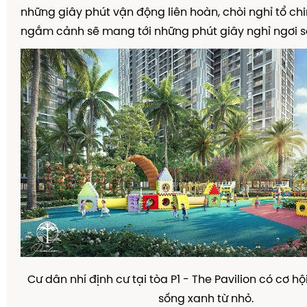
nh
ữ
ng gi
â
y ph
ú
t v
ậ
n
độ
ng li
ê
n ho
à
n, ch
ò
i ngh
ỉ
t
ổ
chi
ng
ắ
m c
ả
nh s
ẽ
mang t
ớ
i nh
ữ
ng ph
ú
t gi
â
y ngh
ỉ
ng
ơ
i s
C
ư
d
â
n nh
í
đị
nh c
ư
t
ạ
i t
ò
a P1 - The Pavilion c
ó
c
ơ
h
ộ
s
ố
ng xanh t
ừ
nh
ỏ
.