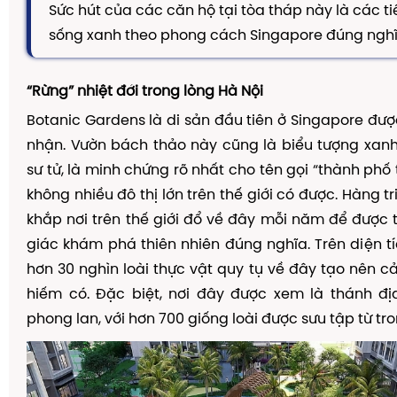
Sức hút của các căn hộ tại tòa tháp này là các t
sống xanh theo phong cách Singapore đúng nghĩ
“R
ừ
ng” nhi
ệ
t
đớ
i trong lòng Hà N
ộ
i
Botanic Gardens là di s
ả
n
đầ
u ti
ê
n
ở
Singapore
đượ
nh
ậ
n. V
ườ
n b
á
ch th
ả
o n
à
y c
ũ
ng l
à
bi
ể
u t
ượ
ng xanh
s
ư
t
ử
, l
à
minh ch
ứ
ng r
õ
nh
ấ
t cho t
ê
n g
ọ
i
“
th
à
nh ph
ố
kh
ô
ng nhi
ề
u
đ
ô
th
ị
l
ớ
n tr
ê
n th
ế
gi
ớ
i c
ó
đượ
c. H
à
ng tr
kh
ắ
p n
ơ
i tr
ê
n th
ế
gi
ớ
i
đổ
v
ề
đ
â
y m
ỗ
i n
ă
m
để
đượ
c 
gi
á
c kh
á
m ph
á
thi
ê
n nhi
ê
n
đ
ú
ng ngh
ĩ
a. Tr
ê
n di
ệ
n t
í
h
ơ
n 30 ngh
ì
n lo
à
i th
ự
c v
ậ
t quy t
ụ
v
ề
đ
â
y t
ạ
o n
ê
n c
hi
ế
m c
ó
.
Đặ
c bi
ệ
t, n
ơ
i
đ
â
y
đượ
c xem l
à
th
á
nh
đị
phong lan, v
ớ
i h
ơ
n 700 gi
ố
ng lo
à
i
đượ
c s
ư
u t
ậ
p t
ừ
tro