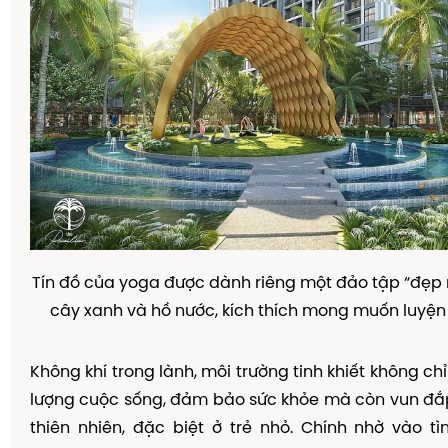
Tín
đồ
c
ủ
a yoga
đượ
c d
à
nh ri
ê
ng m
ộ
t
đả
o t
ậ
p
“
đẹ
p 
c
â
y xanh v
à
h
ồ
n
ướ
c, k
í
ch th
í
ch mong mu
ố
n luy
ệ
n
Không khí trong lành, môi tr
ườ
ng tinh khi
ế
t kh
ô
ng ch
ỉ
l
ượ
ng cu
ộ
c s
ố
ng,
đả
m b
ả
o s
ứ
c kh
ỏ
e m
à
c
ò
n vun
đắ
thiên nhiên,
đặ
c bi
ệ
t
ở
tr
ẻ
nh
ỏ
. Ch
í
nh nh
ờ
v
à
o t
ì